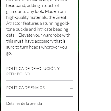
headband, adding a touch of
glamour to any look. Made from
high-quality materials, the Great
Atractor features a stunning gold-
tone buckle and intricate beading
detail. Elevate your wardrobe with
this must-have accessory that is
sure to turn heads wherever you
go.
POLÍTICA DE DEVOLUCIÓN Y
REEMBOLSO
Agradecemos tu compra en Laniakea. Nos
POLÍTICA DE ENVÍOS
esforzamos por brindar productos/servicios
de alta calidad y esperamos que estés
satisfecho con tu compra. Sin embargo,
Política de Envíos Conservadora
Detalles de la prenda
entendemos que pueden surgir
Agradecemos tu interés en nuestros
circunstancias inesperadas, por lo que hemos
productos/servicios en Laniakea. Queremos