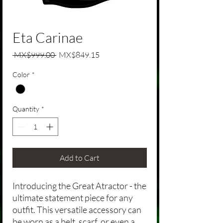
Eta Carinae
Regular Price
Sale Price
 MX$999.00 
MX$849.15
Color
*
Quantity
*
Add to Cart
Introducing the Great Atractor - the
ultimate statement piece for any
outfit. This versatile accessory can
be worn as a belt, scarf, or even a