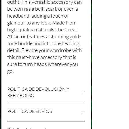
outfit. This versatile accessory can
be worn as a belt, scarf, or even a
headband, adding a touch of
glamour to any look. Made from
high-quality materials, the Great
Atractor features a stunning gold-
tone buckle and intricate beading
detail. Elevate your wardrobe with
this must-have accessory that is
sure to turn heads wherever you
go.
POLÍTICA DE DEVOLUCIÓN Y
REEMBOLSO
Agradecemos tu compra en Laniakea. Nos
POLÍTICA DE ENVÍOS
esforzamos por brindar productos/servicios
de alta calidad y esperamos que estés
satisfecho con tu compra. Sin embargo,
Política de Envíos Conservadora