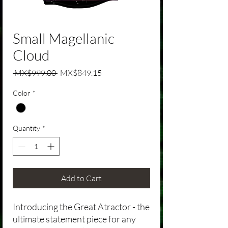
Small Magellanic
Cloud
Regular Price
Sale Price
 MX$999.00 
MX$849.15
Color
*
Quantity
*
Add to Cart
Introducing the Great Atractor - the
ultimate statement piece for any