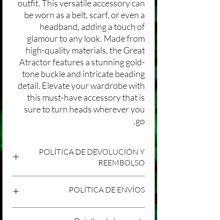
outfit. This versatile accessory can
be worn as a belt, scarf, or even a
headband, adding a touch of
glamour to any look. Made from
high-quality materials, the Great
Atractor features a stunning gold-
tone buckle and intricate beading
detail. Elevate your wardrobe with
this must-have accessory that is
sure to turn heads wherever you
go.
POLÍTICA DE DEVOLUCIÓN Y
REEMBOLSO
Agradecemos tu compra en Laniakea. Nos
POLÍTICA DE ENVÍOS
esforzamos por brindar productos/servicios
de alta calidad y esperamos que estés
satisfecho con tu compra. Sin embargo,
Política de Envíos Conservadora