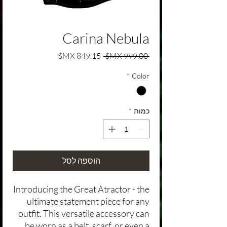
Carina Nebula
מחיר רגיל
מחיר מבצע
 ‏999.00 ‏MX$ 
*
Color
כמות
*
הוספה לסל
Introducing the Great Atractor - the
ultimate statement piece for any
outfit. This versatile accessory can
be worn as a belt, scarf, or even a