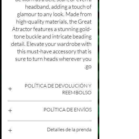
headband, adding a touch of
glamour to any look. Made from
high-quality materials, the Great
Atractor features a stunning gold-
tone buckle and intricate beading
detail. Elevate your wardrobe with
this must-have accessory that is
sure to turn heads wherever you
go.
POLÍTICA DE DEVOLUCIÓN Y
REEMBOLSO
Agradecemos tu compra en Laniakea. Nos
POLÍTICA DE ENVÍOS
esforzamos por brindar productos/servicios
de alta calidad y esperamos que estés
satisfecho con tu compra. Sin embargo,
Política de Envíos Conservadora
Detalles de la prenda
entendemos que pueden surgir
Agradecemos tu interés en nuestros
circunstancias inesperadas, por lo que hemos
productos/servicios en Laniakea. Queremos