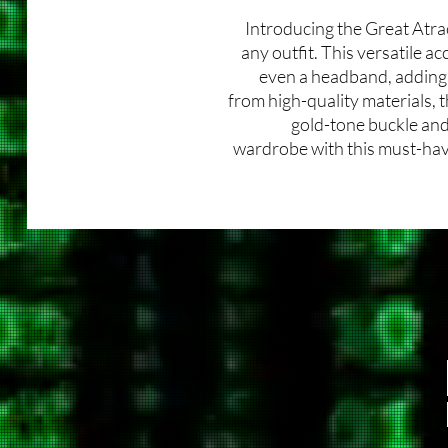
Introducing the Great Atrac
any outfit. This versatile ac
even a headband, adding 
from high-quality materials, 
gold-tone buckle and 
wardrobe with this must-have