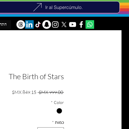
Ir al Supercúmulo.
התח
The Birth of Stars
מחיר רגיל
מחיר 
 ‏999.00 ‏MX$ 
*
Color
כמות
*