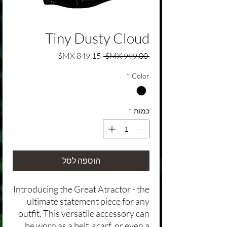
Tiny Dusty Cloud
מחיר רגיל
מחיר מבצע
 ‏999.00 ‏MX$ 
*
Color
כמות
*
הוספה לסל
Introducing the Great Atractor - the
ultimate statement piece for any
outfit. This versatile accessory can
be worn as a belt, scarf, or even a