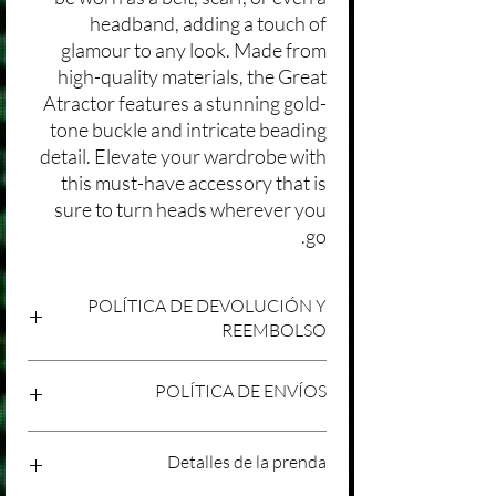
headband, adding a touch of
glamour to any look. Made from
high-quality materials, the Great
Atractor features a stunning gold-
tone buckle and intricate beading
detail. Elevate your wardrobe with
this must-have accessory that is
sure to turn heads wherever you
go.
POLÍTICA DE DEVOLUCIÓN Y
REEMBOLSO
Agradecemos tu compra en Laniakea. Nos
POLÍTICA DE ENVÍOS
esforzamos por brindar productos/servicios
de alta calidad y esperamos que estés
satisfecho con tu compra. Sin embargo,
Política de Envíos Conservadora
Detalles de la prenda
entendemos que pueden surgir
Agradecemos tu interés en nuestros
circunstancias inesperadas, por lo que hemos
productos/servicios en Laniakea. Queremos