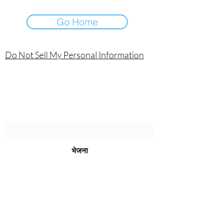
Go Home
Do Not Sell My Personal Information
लानियाके टेक्नोलॉजीज एसए डी सीवी
सदस्यता प्रपत्र
भेजना
erick.rosado@laniakea.com.mx
3329053660