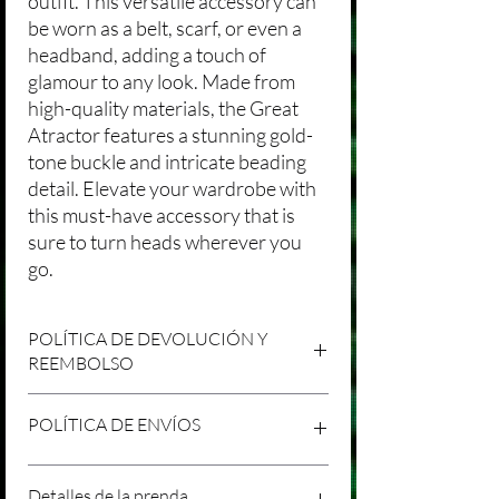
outfit. This versatile accessory can
be worn as a belt, scarf, or even a
headband, adding a touch of
glamour to any look. Made from
high-quality materials, the Great
Atractor features a stunning gold-
tone buckle and intricate beading
detail. Elevate your wardrobe with
this must-have accessory that is
sure to turn heads wherever you
go.
POLÍTICA DE DEVOLUCIÓN Y
REEMBOLSO
Agradecemos tu compra en Laniakea. Nos
POLÍTICA DE ENVÍOS
esforzamos por brindar productos/servicios
de alta calidad y esperamos que estés
satisfecho con tu compra. Sin embargo,
Política de Envíos Conservadora
Detalles de la prenda
entendemos que pueden surgir