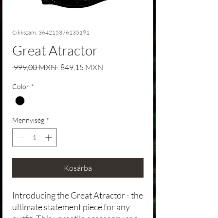
Cikkszám: 364215376135191
Great Atractor
Szokásos ár
Akciós ár
 999,00 MXN 
849,15 MXN
Color
*
Mennyiség
*
Kosárba
Introducing the Great Atractor - the
ultimate statement piece for any