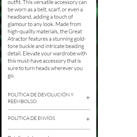
outfit. This versatile accessory can
be worn as a belt, scarf, or even a
headband, adding a touch of
glamour to any look. Made from
high-quality materials, the Great
Atractor features a stunning gold-
tone buckle and intricate beading
detail. Elevate your wardrobe with
this must-have accessory that is
sure to turn heads wherever you
go.
POLÍTICA DE DEVOLUCIÓN Y
REEMBOLSO
Agradecemos tu compra en Laniakea. Nos
POLÍTICA DE ENVÍOS
esforzamos por brindar productos/servicios
de alta calidad y esperamos que estés
satisfecho con tu compra. Sin embargo,
Política de Envíos Conservadora