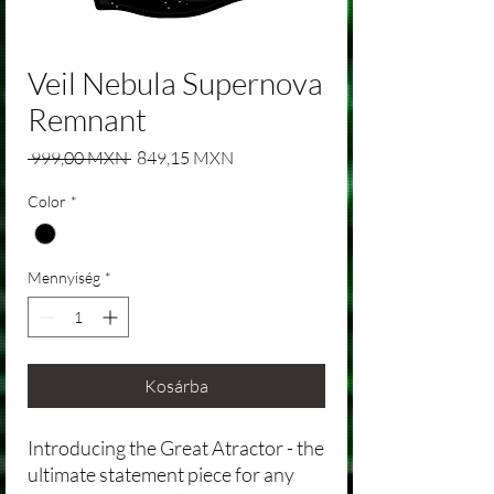
Veil Nebula Supernova
Remnant
Szokásos ár
Akciós ár
 999,00 MXN 
849,15 MXN
Color
*
Mennyiség
*
Kosárba
Introducing the Great Atractor - the
ultimate statement piece for any