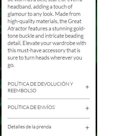
headband, adding a touch of
glamour to any look. Made from
high-quality materials, the Great
Atractor features a stunning gold-
tone buckle and intricate beading
detail. Elevate your wardrobe with
this must-have accessory that is
sure to turn heads wherever you
go.
POLÍTICA DE DEVOLUCIÓN Y
REEMBOLSO
Agradecemos tu compra en Laniakea. Nos
POLÍTICA DE ENVÍOS
esforzamos por brindar productos/servicios
de alta calidad y esperamos que estés
satisfecho con tu compra. Sin embargo,
Política de Envíos Conservadora
Detalles de la prenda
entendemos que pueden surgir
Agradecemos tu interés en nuestros
circunstancias inesperadas, por lo que hemos
productos/servicios en Laniakea. Queremos