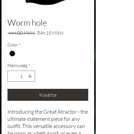
Worm hole
Szokásos ár
Akciós ár
 999,00 MXN 
849,15 MXN
Color
*
Mennyiség
*
Kosárba
Introducing the Great Atractor - the
ultimate statement piece for any
outfit. This versatile accessory can
be worn as a belt, scarf, or even a