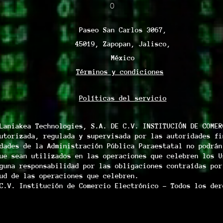
0
Paseo San Carlos 3067,
45019, Zapopan, Jalisco,
México
Términos y condiciones
Políticas del servicio
Laniakea Technologies, S.A. DE C.V. INSTITUCIÓN DE COMER
utorizada, regulada y supervisada por las autoridades fi
dades de la Administración Pública Paraestatal no podrán
ue sean utilizados en las operaciones que celebren los U
guna responsabilidad por las obligaciones contraídas por
ud de las operaciones que celebren.
C.V. Institución de Comercio Electrónico - Todos los der