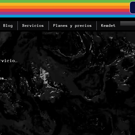
Blog
Servicios
Planes y precios
Kezdet
n relación con su uso de los Servicios en virtud de cualquier Ley aplicable;
"Términos" o "T&C" tendrán el significado atribuido al término en la Cláusula 1.2;
"Aplicación de billetera digital de terceros" se refiere a cualquier aplicación móvil de billetera digital que permite a los usuarios
almacenar información de la Tarjeta Elegible y realizar pagos con un dispositivo móvil elegible; "Marcas" tendrá el significado que se le atribuye al término en la Cláusula 11.1(a);
“Transacción” tendrá el significado atribuido al término en la Cláusula 9.1;
"Historial de transacciones" significa registros de todas las transacciones y cualquier detalle relevante para dichas transacciones.
en su Monedero de Activos Digitales;
“Transacción no autorizada” significa una Transacción o un Retiro de Fiat que no está autorizado por Usted. Para evitar dudas, una Transacción o un Retiro de Fiat que sea autorizado y/o iniciado por Usted como resultado de un error, coacción, fraude, tergiversación, incentivo, etc., no constituirá una Transacción no autorizada;
"Red bifurcada no admitida" tendrá el significado atribuido al término en la Cláusula 9A.2; "nosotros/nuestro" significa Laniakea;
“Cuenta Bancaria de Retiro” tiene el significado que se le otorga en la Cláusula 7.1B(b); "usted/su" se refiere a la persona que es el usuario de los Servicios de la aplicación Laniakea. 


2. Los servicios que ofrecemos 
2. LOS SERVICIOS
2.1.Los Servicios de la aplicación Laniakea comprenderán los siguientes servicios:
(a) monederos de Activos Digitales alojados ("Monedero de Activos Digitales") por 
ocionales, mostrar promociones, noticias sobre los módulos de Laniakea, perfeccionar nuestra oferta de contenidos y artículos, personalizar dichos contenidos, presentación y servicios.

Buscar tu fidelización mediante un programa de beneficios.

Hacer que la plataforma crezca de una manera sustentable y segura mediante herramientas y acciones de prevención del fraude y delitos relacionados.

Entrenar el modelo de algoritmo de detección y prevención automatizada del fraude.

Colabora con los titula