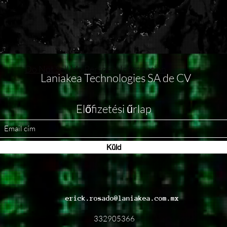
Do Not Sell My Personal Information
Laniakea Technologies SA de CV
Előfizetési űrlap
Küld
erick.rosado@laniakea.com.mx
332905366