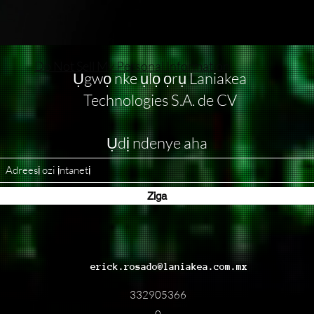
Do Not Sell My Personal Information
Ụgwọ nke ụlọ ọrụ Laniakea
Technologies S.A. de CV
Ụdị ndenye aha
Ziga
erick.rosado@laniakea.com.mx
332905366