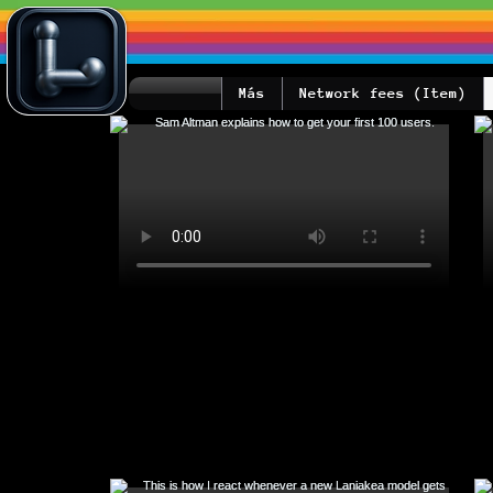
Más
Network fees (Item)