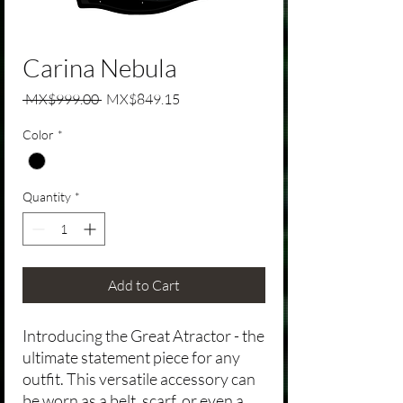
Carina Nebula
Regular Price
Sale Price
 MX$999.00 
MX$849.15
Color
*
Quantity
*
Add to Cart
Introducing the Great Atractor - the
ultimate statement piece for any
outfit. This versatile accessory can
be worn as a belt, scarf, or even a