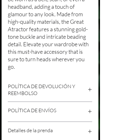
headband, adding a touch of
glamour to any look. Made from
high-quality materials, the Great
Atractor features a stunning gold-
tone buckle and intricate beading
detail. Elevate your wardrobe with
this must-have accessory that is
sure to turn heads wherever you
go.
POLÍTICA DE DEVOLUCIÓN Y
REEMBOLSO
Agradecemos tu compra en Laniakea. Nos
POLÍTICA DE ENVÍOS
esforzamos por brindar productos/servicios
de alta calidad y esperamos que estés
satisfecho con tu compra. Sin embargo,
Política de Envíos Conservadora
Detalles de la prenda
entendemos que pueden surgir
Agradecemos tu interés en nuestros
circunstancias inesperadas, por lo que hemos
productos/servicios en Laniakea. Queremos