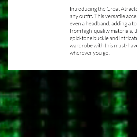
Introducing the Great Atracto
any outfit. This versatile acce
even a headband, adding a to
from high-quality materials, 
gold-tone buckle and intricat
wardrobe with this must-have
wherever you go.