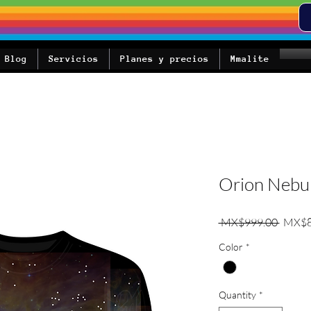
Blog
Servicios
Planes y precios
Mmalite
Orion Nebu
Regula
 MX$999.00 
MX$8
Color
*
Quantity
*