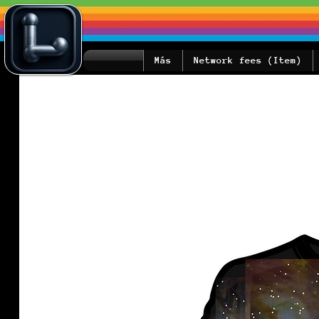
Más
Network fees (Item)