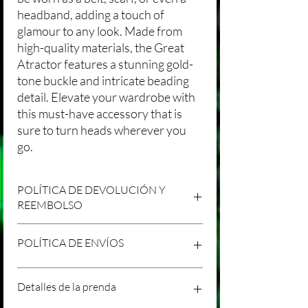
headband, adding a touch of
glamour to any look. Made from
high-quality materials, the Great
Atractor features a stunning gold-
tone buckle and intricate beading
detail. Elevate your wardrobe with
this must-have accessory that is
sure to turn heads wherever you
go.
POLÍTICA DE DEVOLUCIÓN Y
REEMBOLSO
Agradecemos tu compra en Laniakea. Nos
POLÍTICA DE ENVÍOS
esforzamos por brindar productos/servicios
de alta calidad y esperamos que estés
satisfecho con tu compra. Sin embargo,
Política de Envíos Conservadora
Detalles de la prenda
entendemos que pueden surgir
Agradecemos tu interés en nuestros
circunstancias inesperadas, por lo que hemos
productos/servicios en Laniakea. Queremos