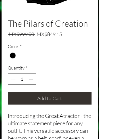
The Pilars of Creation
Regular Price
Sale Price
 MX$999.00 
MX$849.15
Color
*
Quantity
*
Add to Cart
Introducing the Great Atractor - the
ultimate statement piece for any
outfit. This versatile accessory can
be worn as a belt, scarf, or even a