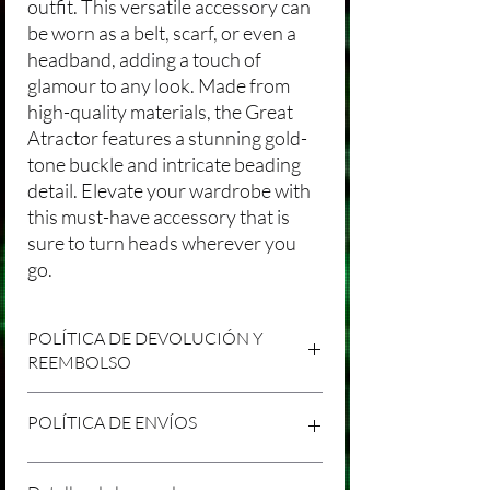
outfit. This versatile accessory can
be worn as a belt, scarf, or even a
headband, adding a touch of
glamour to any look. Made from
high-quality materials, the Great
Atractor features a stunning gold-
tone buckle and intricate beading
detail. Elevate your wardrobe with
this must-have accessory that is
sure to turn heads wherever you
go.
POLÍTICA DE DEVOLUCIÓN Y
REEMBOLSO
Agradecemos tu compra en Laniakea. Nos
POLÍTICA DE ENVÍOS
esforzamos por brindar productos/servicios
de alta calidad y esperamos que estés
satisfecho con tu compra. Sin embargo,
Política de Envíos Conservadora