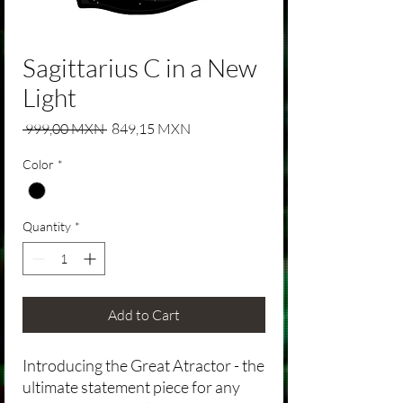
Sagittarius C in a New
Light
Regular Price
Sale Price
 999,00 MXN 
849,15 MXN
Color
*
Quantity
*
Add to Cart
Introducing the Great Atractor - the
ultimate statement piece for any