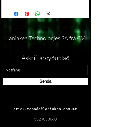
establecido una política de devolución que se
brindarte la mejor experiencia posible, y
¡Estamos emocionados de presentarte
ajusta a nuestras operaciones comerciales.
parte de eso incluye ofrecerte información
nuestra exclusiva playera oversized con
Devoluciones: Lamentablemente, no
clara sobre nuestra política de envíos.
fascinantes detalles inspirados en el cosmos!
aceptamos devoluciones ni cambios en
Procesamiento de Pedidos: Todos los
Aquí tienes los detalles prácticos de esta
Do Not Sell My Personal Information
nuestros productos/servicios. Esta política se
pedidos se procesarán dentro de 15 días
prenda única:
aplica a todas las ventas realizadas a través
hábiles a partir de la fecha de compra. Por
Estilo y Ajuste:
Laniakea Technologies SA frá CV
de nuestro sitio web o cualquier otro canal
favor, ten en cuenta que los fines de semana
Estilo Oversized: Nuestra playera tiene
de ventas.
y días festivos no se consideran días hábiles.
un corte amplio y cómodo, brindando un
Excepciones: Solo se considerarán
Métodos de Envío: Ofrecemos métodos de
estilo moderno y relajado.
Áskriftareyðublað
excepciones a esta política en casos de
envío estándar para todas las órdenes.
Talla Disponible: Todas las playeras están
productos defectuosos o dañados durante el
Nuestros métodos de envío están diseñados
disponibles en talla XXXL, asegurando un
envío. Si recibes un producto en estas
para garantizar la entrega segura y oportuna
ajuste holgado y cómodo.
condiciones, por favor, contacta a nuestro
de tus productos.
Diseño Cósmico:
equipo de atención al cliente dentro de los
Senda
Costos de Envío: Los costos de envío se
Galaxias y Universos: El diseño de la
15 días posteriores a la recepción del
calcularán durante el proceso de pago y se
playera presenta impresionantes
producto. Proporciona detalles sobre el
basarán en la ubicación de entrega y el peso
representaciones de galaxias y universos,
problema y adjunta imágenes del producto
total del pedido. No ofrecemos envíos
creando un aspecto celestial y futurista.
defectuoso o dañado. Evaluaremos cada
gratuitos en ninguna circunstancia, a menos
Detalles del Espacio Cósmico: Descubre
erick.rosado@laniakea.com.mx
caso de manera individual y trabajaremos
que se especifique lo contrario en una oferta
detalles meticulosos de estrellas, planetas
contigo para encontrar la mejor solución
promocional específica.
y fenómenos cósmicos que hacen que
3329053660
posible.
Seguro de Envío: No proporcionamos seguro
cada prenda sea única.