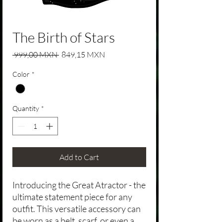
The Birth of Stars
Regular Price
Sale Price
 999,00 MXN 
849,15 MXN
Color
*
Quantity
*
Add to Cart
Introducing the Great Atractor - the
ultimate statement piece for any
outfit. This versatile accessory can
be worn as a belt, scarf, or even a