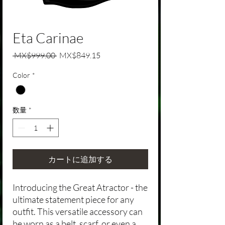
Eta Carinae
通常価格
セール価格
 MX$999.00 
MX$849.15
Color
*
数量
*
カートに追加する
Introducing the Great Atractor - the
ultimate statement piece for any
outfit. This versatile accessory can
be worn as a belt, scarf, or even a