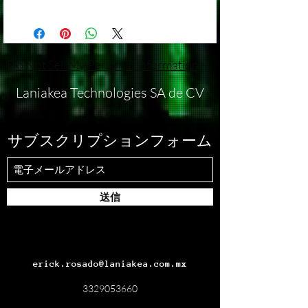
establecido una política de devolución que se
brindarte la mejor experiencia posible, y
¡Estamos emocionados de presentarte
ajusta a nuestras operaciones comerciales.
parte de eso incluye ofrecerte información
nuestra exclusiva playera oversized con
Devoluciones: Lamentablemente, no
clara sobre nuestra política de envíos.
fascinantes detalles inspirados en el cosmos!
aceptamos devoluciones ni cambios en
Procesamiento de Pedidos: Todos los
Aquí tienes los detalles prácticos de esta
Do Not Sell My Personal Information
nuestros productos/servicios. Esta política se
pedidos se procesarán dentro de 15 días
prenda única:
aplica a todas las ventas realizadas a través
hábiles a partir de la fecha de compra. Por
Estilo y Ajuste:
Laniakea Technologies SA de CV
de nuestro sitio web o cualquier otro canal
favor, ten en cuenta que los fines de semana
Estilo Oversized: Nuestra playera tiene
de ventas.
y días festivos no se consideran días hábiles.
un corte amplio y cómodo, brindando un
Excepciones: Solo se considerarán
Métodos de Envío: Ofrecemos métodos de
estilo moderno y relajado.
サブスクリプションフォーム
excepciones a esta política en casos de
envío estándar para todas las órdenes.
Talla Disponible: Todas las playeras están
productos defectuosos o dañados durante el
Nuestros métodos de envío están diseñados
disponibles en talla XXXL, asegurando un
envío. Si recibes un producto en estas
para garantizar la entrega segura y oportuna
ajuste holgado y cómodo.
condiciones, por favor, contacta a nuestro
de tus productos.
Diseño Cósmico:
equipo de atención al cliente dentro de los
送信
Costos de Envío: Los costos de envío se
Galaxias y Universos: El diseño de la
15 días posteriores a la recepción del
calcularán durante el proceso de pago y se
playera presenta impresionantes
producto. Proporciona detalles sobre el
basarán en la ubicación de entrega y el peso
representaciones de galaxias y universos,
problema y adjunta imágenes del producto
total del pedido. No ofrecemos envíos
creando un aspecto celestial y futurista.
defectuoso o dañado. Evaluaremos cada
gratuitos en ninguna circunstancia, a menos
Detalles del Espacio Cósmico: Descubre
erick.rosado@laniakea.com.mx
caso de manera individual y trabajaremos
que se especifique lo contrario en una oferta
detalles meticulosos de estrellas, planetas
contigo para encontrar la mejor solución
promocional específica.
y fenómenos cósmicos que hacen que
3329053660
posible.
Seguro de Envío: No proporcionamos seguro
cada prenda sea única.