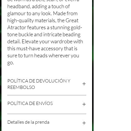
headband, adding a touch of
glamour to any look. Made from
high-quality materials, the Great
Atractor features a stunning gold-
tone buckle and intricate beading
detail. Elevate your wardrobe with
this must-have accessory that is
sure to turn heads wherever you
go.
POLÍTICA DE DEVOLUCIÓN Y
REEMBOLSO
Agradecemos tu compra en Laniakea. Nos
POLÍTICA DE ENVÍOS
esforzamos por brindar productos/servicios
de alta calidad y esperamos que estés
satisfecho con tu compra. Sin embargo,
Política de Envíos Conservadora
Detalles de la prenda
entendemos que pueden surgir
Agradecemos tu interés en nuestros
circunstancias inesperadas, por lo que hemos
productos/servicios en Laniakea. Queremos