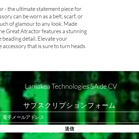
política en casos de 
días festivos no se con
Estilo Oversized: 
r - the ultimate statement piece for
durante el envío. Si r
Métodos de Envío: Of
y cómodo, brindand
ssory can be worn as a belt, scarf, or
condiciones, por favor
para todas las órdene
Talla Disponible: T
uch of glamour to any look. Made
atención al cliente den
diseñados para garant
talla XXXL, asegur
the Great Atractor features a stunning
recepción del producto
tus productos.
Diseño Cósmico:
problema y adjunta i
Costos de Envío: Los 
e beading detail. Elevate your
Galaxias y Universo
dañado. Evaluaremos c
el proceso de pago y s
impresionantes rep
 accessory that is sure to turn heads
trabajaremos contigo 
y el peso total del pe
universos, creando 
posible.
en ninguna circunstanc
Detalles del Espac
Reembolsos: No ofre
contrario en una ofert
meticulosos de est
circunstancia. Todos l
Seguro de Envío: No 
cósmicos que hacen
cual" y no asumimos r
estándar para los paqu
Materiales de Calidad
Do Not Sell My Personal Information
insatisfacción que pue
un seguro a tu envío, 
Tejido Suave: Fabri
Laniakea Technologies SA de CV
Cancelaciones: No ac
compra para discutir o
playera ofrece un t
una vez que se haya co
Dirección de Envío: Es
cómodo durante tod
revisa cuidadosamente
proporcionar la direcc
Duradera: Diseñada 
サブスクリプションフォーム
compra.
realizar un pedido. N
mantener su forma 
Cómo Contactarnos: S
envíos perdidos o dev
lavados.
política de devolución 
incorrecta o incomplet
Ocasiones Versátiles:
con un producto defe
送信
Seguimiento de Envío
Estilo Casual: Perf
nuestro equipo de aten
seguimiento una vez q
sea para salir con 