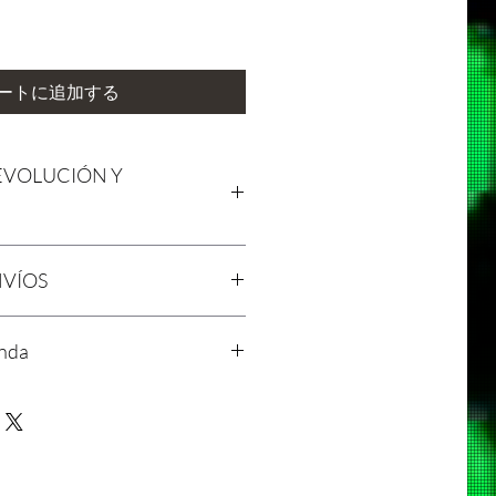
ートに追加する
EVOLUCIÓN Y
a en Laniakea. Nos esforzamos por
NVÍOS
icios de alta calidad y esperamos
con tu compra. Sin embargo,
 surgir circunstancias inesperadas,
nservadora
enda
lecido una política de devolución
s en nuestros productos/servicios
as operaciones comerciales.
 brindarte la mejor experiencia
ablemente, no aceptamos
o incluye ofrecerte información clara
 de presentarte nuestra exclusiva
os en nuestros productos/servicios.
 de envíos.
fascinantes detalles inspirados en el
 a todas las ventas realizadas a través
dos: Todos los pedidos se
s detalles prácticos de esta prenda
 cualquier otro canal de ventas.
5 días hábiles a partir de la fecha de
onsiderarán excepciones a esta
 en cuenta que los fines de semana y