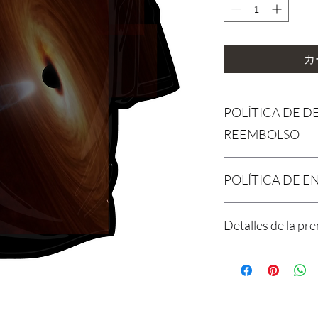
カ
POLÍTICA DE D
REEMBOLSO
Agradecemos tu compr
POLÍTICA DE E
brindar productos/serv
que estés satisfecho 
entendemos que pueden
Política de Envíos Co
Detalles de la pr
por lo que hemos estab
Agradecemos tu interé
que se ajusta a nuestr
en Laniakea. Queremos
Devoluciones: Lament
posible, y parte de es
¡Estamos emocionados
devoluciones ni cambi
sobre nuestra política
playera oversized con 
Esta política se aplica
Procesamiento de Pedi
cosmos! Aquí tienes lo
de nuestro sitio web o
procesarán dentro de 1
única:
Excepciones: Solo se c
compra. Por favor, ten
Estilo y Ajuste: