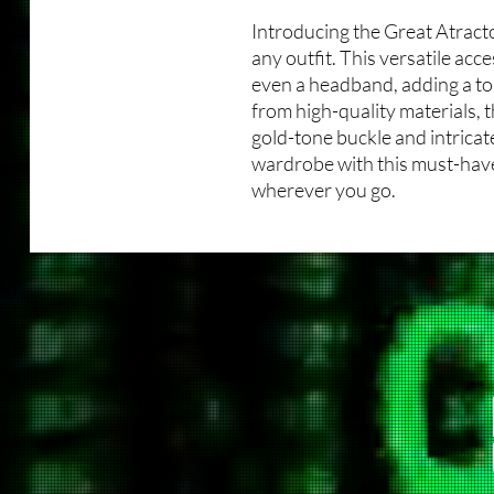
Introducing the Great Atracto
any outfit. This versatile acce
even a headband, adding a to
from high-quality materials, 
gold-tone buckle and intricat
wardrobe with this must-have
wherever you go.