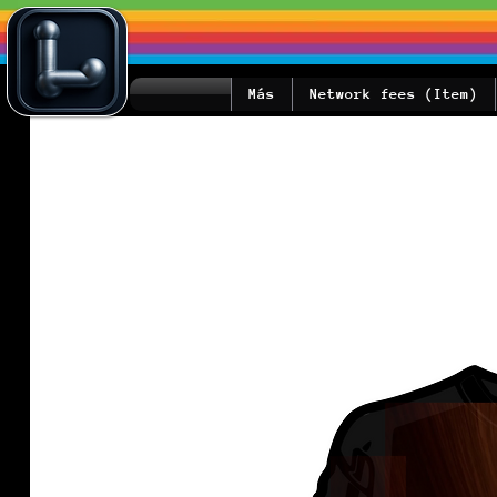
Más
Network fees (Item)