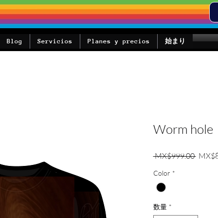
Blog
Servicios
Planes y precios
始まり
Worm hole
通常
 MX$999.00 
MX$8
Color
*
数量
*