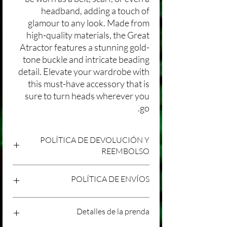
headband, adding a touch of
glamour to any look. Made from
high-quality materials, the Great
Atractor features a stunning gold-
tone buckle and intricate beading
detail. Elevate your wardrobe with
this must-have accessory that is
sure to turn heads wherever you
go.
POLÍTICA DE DEVOLUCIÓN Y
REEMBOLSO
Agradecemos tu compra en Laniakea. Nos
POLÍTICA DE ENVÍOS
esforzamos por brindar productos/servicios
de alta calidad y esperamos que estés
satisfecho con tu compra. Sin embargo,
Política de Envíos Conservadora
Detalles de la prenda
entendemos que pueden surgir
Agradecemos tu interés en nuestros
circunstancias inesperadas, por lo que hemos
productos/servicios en Laniakea. Queremos