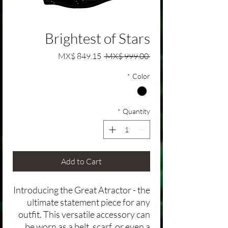
Brightest of Stars
Sale Price
Regular Price
MX$ 849.15
 MX$ 999.00 
*
Color
*
Quantity
Add to Cart
Introducing the Great Atractor - the
ultimate statement piece for any
outfit. This versatile accessory can
be worn as a belt, scarf, or even a