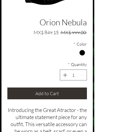
Orion Nebula
Sale Price
Regular Price
MX$ 849.15
 MX$ 999.00 
*
Color
*
Quantity
Add to Cart
Introducing the Great Atractor - the
ultimate statement piece for any
outfit. This versatile accessory can
be worn as a belt, scarf, or even a