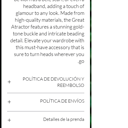
headband, adding a touch of
glamour to any look. Made from
high-quality materials, the Great
Atractor features a stunning gold-
tone buckle and intricate beading
detail. Elevate your wardrobe with
this must-have accessory that is
sure to turn heads wherever you
go.
POLÍTICA DE DEVOLUCIÓN Y
REEMBOLSO
Agradecemos tu compra en Laniakea. Nos
POLÍTICA DE ENVÍOS
esforzamos por brindar productos/servicios
de alta calidad y esperamos que estés
satisfecho con tu compra. Sin embargo,
Política de Envíos Conservadora
Detalles de la prenda
entendemos que pueden surgir
Agradecemos tu interés en nuestros
circunstancias inesperadas, por lo que hemos
productos/servicios en Laniakea. Queremos