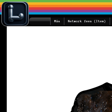
Más
Network fees (Item)