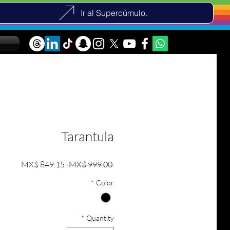
Ir al Supercúmulo.
Tarantula
e Price
Regular Price
MX$ 849.15
 MX$ 999.00 
*
Color
*
Quantity