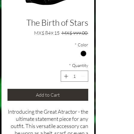
The Birth of Stars
Sale Price
Regular Price
MX$ 849.15
 MX$ 999.00 
*
Color
*
Quantity
Add to Cart
Introducing the Great Atractor - the
ultimate statement piece for any
outfit. This versatile accessory can
be worn as a belt, scarf, or even a