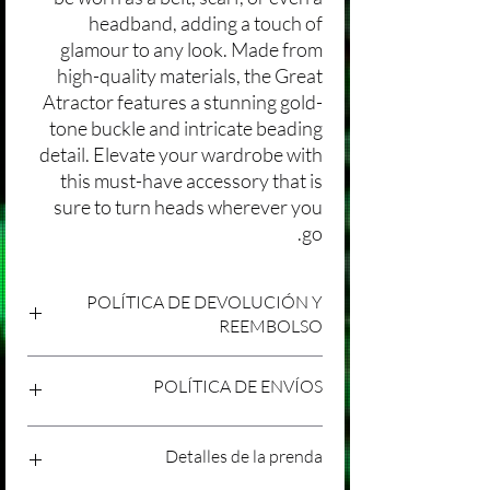
headband, adding a touch of
glamour to any look. Made from
high-quality materials, the Great
Atractor features a stunning gold-
tone buckle and intricate beading
detail. Elevate your wardrobe with
this must-have accessory that is
sure to turn heads wherever you
go.
POLÍTICA DE DEVOLUCIÓN Y
REEMBOLSO
Agradecemos tu compra en Laniakea. Nos
POLÍTICA DE ENVÍOS
esforzamos por brindar productos/servicios
de alta calidad y esperamos que estés
satisfecho con tu compra. Sin embargo,
Política de Envíos Conservadora
Detalles de la prenda
entendemos que pueden surgir
Agradecemos tu interés en nuestros
circunstancias inesperadas, por lo que hemos
productos/servicios en Laniakea. Queremos