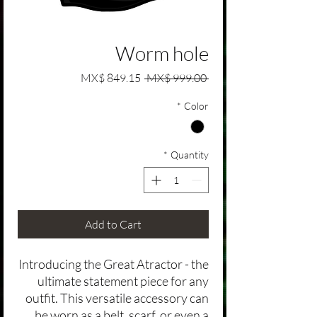
Worm hole
Sale Price
Regular Price
MX$ 849.15
 MX$ 999.00 
*
Color
*
Quantity
Add to Cart
Introducing the Great Atractor - the
ultimate statement piece for any
outfit. This versatile accessory can
be worn as a belt, scarf, or even a