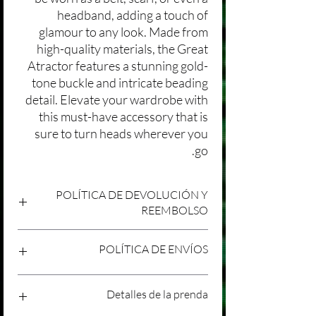
headband, adding a touch of
glamour to any look. Made from
high-quality materials, the Great
Atractor features a stunning gold-
tone buckle and intricate beading
detail. Elevate your wardrobe with
this must-have accessory that is
sure to turn heads wherever you
go.
POLÍTICA DE DEVOLUCIÓN Y
REEMBOLSO
Agradecemos tu compra en Laniakea. Nos
POLÍTICA DE ENVÍOS
esforzamos por brindar productos/servicios
de alta calidad y esperamos que estés
satisfecho con tu compra. Sin embargo,
Política de Envíos Conservadora
Detalles de la prenda
entendemos que pueden surgir
Agradecemos tu interés en nuestros
circunstancias inesperadas, por lo que hemos
productos/servicios en Laniakea. Queremos