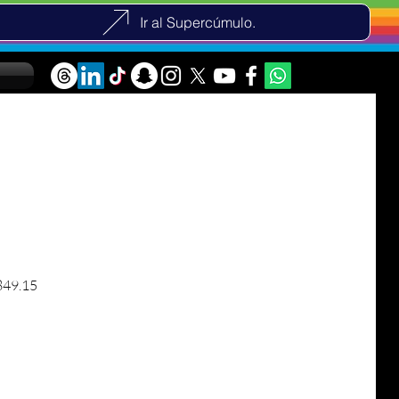
Ir al Supercúmulo.
r Price
Sale Price
49.15