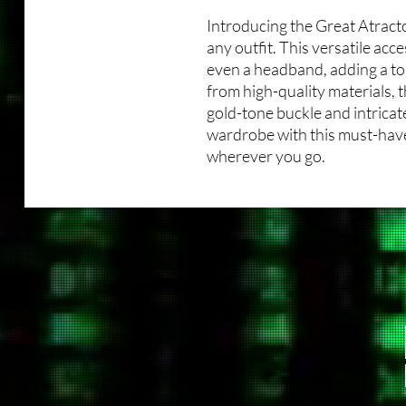
Introducing the Great Atracto
any outfit. This versatile acce
even a headband, adding a to
from high-quality materials, 
gold-tone buckle and intricat
wardrobe with this must-have
wherever you go.