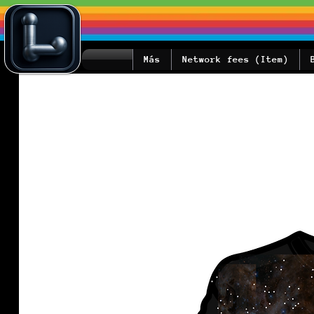
Más
Network fees (Item)