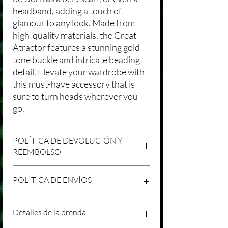
headband, adding a touch of
glamour to any look. Made from
high-quality materials, the Great
Atractor features a stunning gold-
tone buckle and intricate beading
detail. Elevate your wardrobe with
this must-have accessory that is
sure to turn heads wherever you
go.
POLÍTICA DE DEVOLUCIÓN Y
REEMBOLSO
Agradecemos tu compra en Laniakea. Nos
POLÍTICA DE ENVÍOS
esforzamos por brindar productos/servicios
de alta calidad y esperamos que estés
satisfecho con tu compra. Sin embargo,
Política de Envíos Conservadora
Detalles de la prenda
entendemos que pueden surgir
Agradecemos tu interés en nuestros
circunstancias inesperadas, por lo que hemos
productos/servicios en Laniakea. Queremos