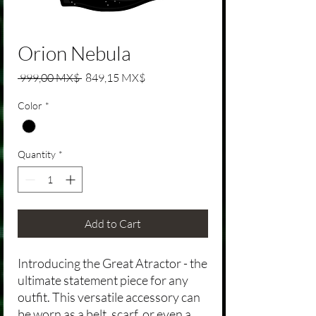
Orion Nebula
Regular Price
Sale Price
 999,00 MX$ 
849,15 MX$
Color
*
Quantity
*
Add to Cart
Introducing the Great Atractor - the
ultimate statement piece for any
outfit. This versatile accessory can
be worn as a belt, scarf, or even a