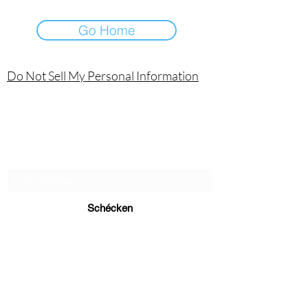
Go Home
Do Not Sell My Personal Information
Laniakea Technologies SA de CV
Abonnement Form
Schécken
erick.rosado@laniakea.com.mx
3329053660