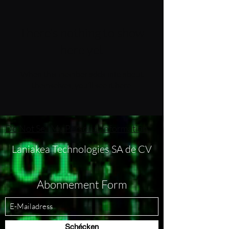
There’s nothing to show
here yet
When this member adds info about
themselves, you’ll see it here.
Do Not Sell My Personal Information
Laniakea Technologies SA de CV
Abonnement Form
Schécken