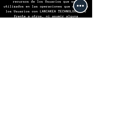
recursos de los Usuarios que sean
utilizados en las operaciones que celebren
los Usuarios con LANIAKEA TECHNOLOGIES o
frente a otros, ni asumir alguna
responsabilidad por las obligaciones
contraídas por LANIAKEA TECHNOLOGIES o por
algún Usuario frente a otro, en virtud de
las operaciones que celebren.
LANIAKEA TECHNOLOGIES S.A. de C.V.
Institución de Comercio Electrónico -
Todos los derechos reservados © 2024