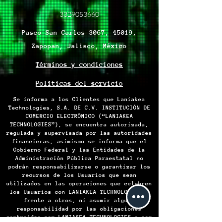
3329053660
Paseo San Carlos 3067, 45019,
Zapopan, Jalisco, México
Términos y condiciones
Políticas del servicio
Se informa a los Clientes que Laniakea
Technologies, S.A. DE C.V. INSTITUCIÓN DE
COMERCIO ELECTRÓNICO (“LANIAKEA
TECHNOLOGIES”), se encuentra autorizada,
regulada y supervisada por las autoridades
financieras; asimismo se informa que el
Gobierno Federal y las Entidades de la
Administración Pública Paraestatal no
podrán responsabilizarse o garantizar los
recursos de los Usuarios que sean
utilizados en las operaciones que celebren
los Usuarios con LANIAKEA TECHNOLOGIES o
frente a otros, ni asumir alguna
responsabilidad por las obligaciones
contraídas por LANIAKEA TECHNOLOGIES o por