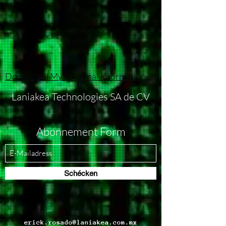
Do Not Sell My Personal Information
Laniakea Technologies SA de CV
Abonnement Form
Schécken
erick.rosado@laniakea.com.mx