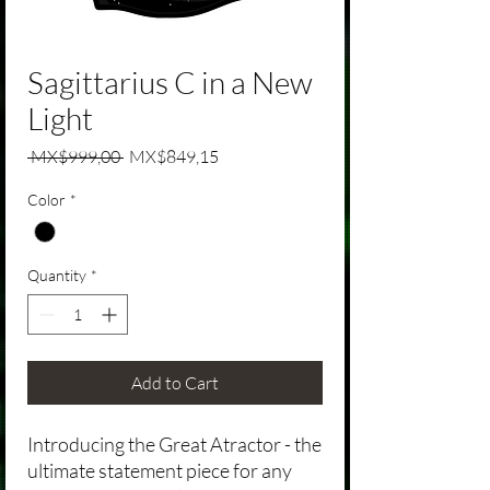
Sagittarius C in a New
Light
Regular Price
Sale Price
 MX$999,00 
MX$849,15
Color
*
Quantity
*
Add to Cart
Introducing the Great Atractor - the
ultimate statement piece for any