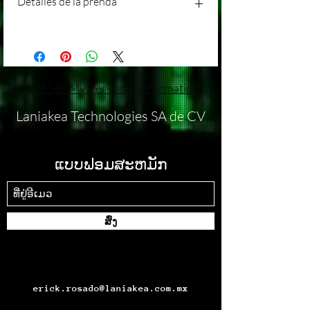
Detalles de la prenda
entendemos que pueden surgir
Agradecemos tu interés en nuestros
circunstancias inesperadas, por lo que hemos
productos/servicios en Laniakea. Queremos
establecido una política de devolución que se
brindarte la mejor experiencia posible, y
¡Estamos emocionados de presentarte
ajusta a nuestras operaciones comerciales.
parte de eso incluye ofrecerte información
nuestra exclusiva playera oversized con
Devoluciones: Lamentablemente, no
clara sobre nuestra política de envíos.
fascinantes detalles inspirados en el cosmos!
aceptamos devoluciones ni cambios en
Procesamiento de Pedidos: Todos los
Aquí tienes los detalles prácticos de esta
Do Not Sell My Personal Information
nuestros productos/servicios. Esta política se
pedidos se procesarán dentro de 15 días
prenda única:
aplica a todas las ventas realizadas a través
hábiles a partir de la fecha de compra. Por
Estilo y Ajuste:
Laniakea Technologies SA de CV
de nuestro sitio web o cualquier otro canal
favor, ten en cuenta que los fines de semana
Estilo Oversized: Nuestra playera tiene
de ventas.
y días festivos no se consideran días hábiles.
un corte amplio y cómodo, brindando un
Excepciones: Solo se considerarán
Métodos de Envío: Ofrecemos métodos de
estilo moderno y relajado.
ແບບຟອມສະຫມັກ
excepciones a esta política en casos de
envío estándar para todas las órdenes.
Talla Disponible: Todas las playeras están
productos defectuosos o dañados durante el
Nuestros métodos de envío están diseñados
disponibles en talla XXXL, asegurando un
envío. Si recibes un producto en estas
para garantizar la entrega segura y oportuna
ajuste holgado y cómodo.
condiciones, por favor, contacta a nuestro
de tus productos.
Diseño Cósmico:
equipo de atención al cliente dentro de los
ສົ່ງ
Costos de Envío: Los costos de envío se
Galaxias y Universos: El diseño de la
15 días posteriores a la recepción del
calcularán durante el proceso de pago y se
playera presenta impresionantes
producto. Proporciona detalles sobre el
basarán en la ubicación de entrega y el peso
representaciones de galaxias y universos,
problema y adjunta imágenes del producto
total del pedido. No ofrecemos envíos
creando un aspecto celestial y futurista.
defectuoso o dañado. Evaluaremos cada
gratuitos en ninguna circunstancia, a menos
Detalles del Espacio Cósmico: Descubre
erick.rosado@laniakea.com.mx
caso de manera individual y trabajaremos
que se especifique lo contrario en una oferta
detalles meticulosos de estrellas, planetas
contigo para encontrar la mejor solución
promocional específica.
y fenómenos cósmicos que hacen que