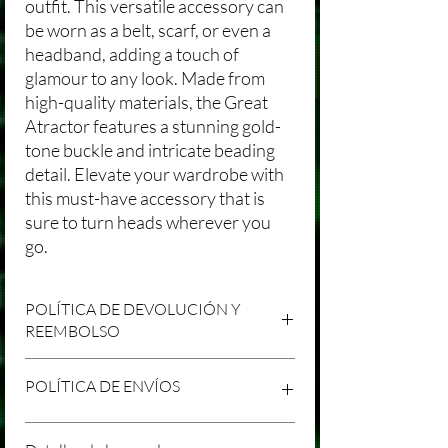
outfit. This versatile accessory can
be worn as a belt, scarf, or even a
headband, adding a touch of
glamour to any look. Made from
high-quality materials, the Great
Atractor features a stunning gold-
tone buckle and intricate beading
detail. Elevate your wardrobe with
this must-have accessory that is
sure to turn heads wherever you
go.
POLÍTICA DE DEVOLUCIÓN Y
REEMBOLSO
Agradecemos tu compra en Laniakea. Nos
POLÍTICA DE ENVÍOS
esforzamos por brindar productos/servicios
de alta calidad y esperamos que estés
satisfecho con tu compra. Sin embargo,
Política de Envíos Conservadora