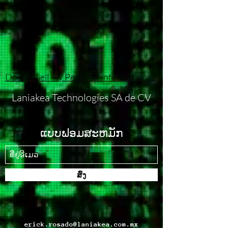
Do Not Sell My Personal Information
Laniakea Technologies SA de CV
ແບບຟອມສະຫມັກ
ສົ່ງ
erick.rosado@laniakea.com.mx