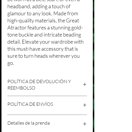
headband, adding a touch of
glamour to any look. Made from
high-quality materials, the Great
Atractor features a stunning gold-
tone buckle and intricate beading
detail. Elevate your wardrobe with
this must-have accessory that is
sure to turn heads wherever you
go.
POLÍTICA DE DEVOLUCIÓN Y
REEMBOLSO
Agradecemos tu compra en Laniakea. Nos
POLÍTICA DE ENVÍOS
esforzamos por brindar productos/servicios
de alta calidad y esperamos que estés
satisfecho con tu compra. Sin embargo,
Política de Envíos Conservadora
Detalles de la prenda
entendemos que pueden surgir
Agradecemos tu interés en nuestros
circunstancias inesperadas, por lo que hemos
productos/servicios en Laniakea. Queremos