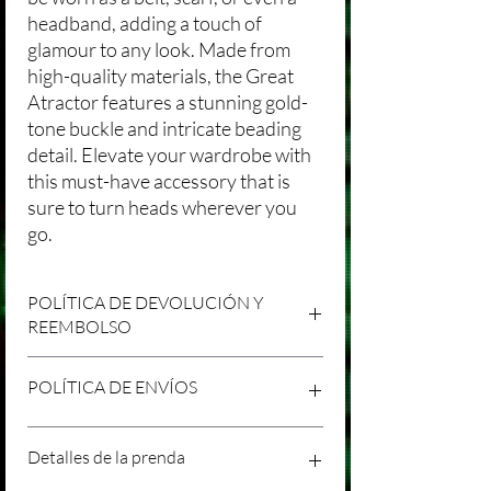
headband, adding a touch of
glamour to any look. Made from
high-quality materials, the Great
Atractor features a stunning gold-
tone buckle and intricate beading
detail. Elevate your wardrobe with
this must-have accessory that is
sure to turn heads wherever you
go.
POLÍTICA DE DEVOLUCIÓN Y
REEMBOLSO
Agradecemos tu compra en Laniakea. Nos
POLÍTICA DE ENVÍOS
esforzamos por brindar productos/servicios
de alta calidad y esperamos que estés
satisfecho con tu compra. Sin embargo,
Política de Envíos Conservadora
Detalles de la prenda
entendemos que pueden surgir
Agradecemos tu interés en nuestros
circunstancias inesperadas, por lo que hemos
productos/servicios en Laniakea. Queremos