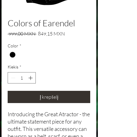
Colors of Earendel
Įprastinė kaina
Pardavimo kaina
 999,00 MXN 
849,15 MXN
Color
*
Kiekis
*
Į krepšelį
Introducing the Great Atractor - the
ultimate statement piece for any
outfit. This versatile accessory can
be worn as a belt, scarf, or even a