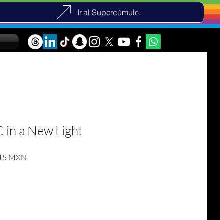
Ir al Supercúmulo.
C in a New Light
tinė kaina
Pardavimo kaina
,15 MXN