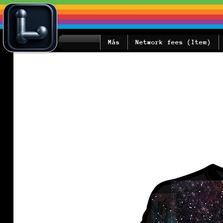
Más
Network fees (Item)