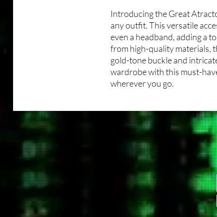
Introducing the Great Atracto
any outfit. This versatile acce
even a headband, adding a to
from high-quality materials, 
gold-tone buckle and intricat
wardrobe with this must-have
wherever you go.