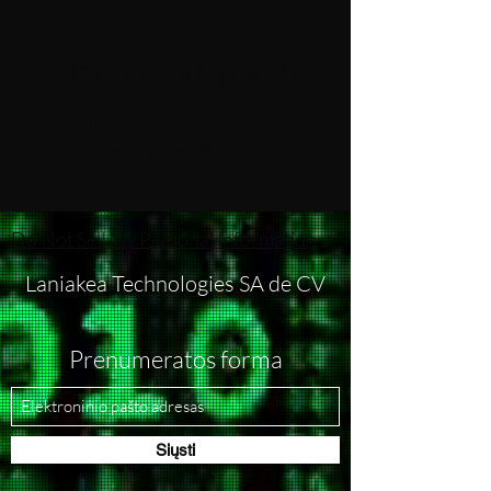
Čia dar nėra ką rodyti
Kai šis narys pridės informacijos apie
save, ją matysite čia.
Do Not Sell My Personal Information
Laniakea Technologies SA de CV
Prenumeratos forma
Siųsti