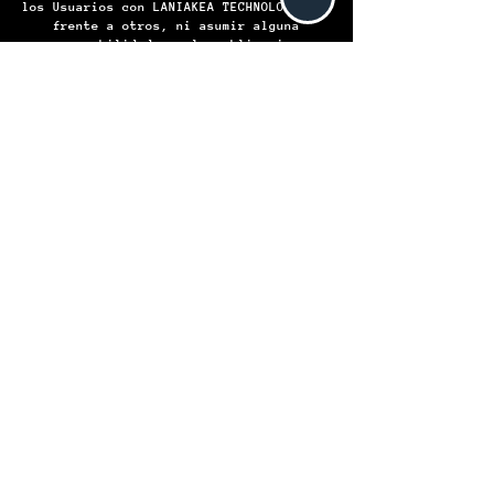
los Usuarios con LANIAKEA TECHNOLOGIES o
frente a otros, ni asumir alguna
responsabilidad por las obligaciones
contraídas por LANIAKEA TECHNOLOGIES o por
algún Usuario frente a otro, en virtud de
las operaciones que celebren.
LANIAKEA TECHNOLOGIES S.A. de C.V.
Institución de Comercio Electrónico -
Todos los derechos reservados © 2024