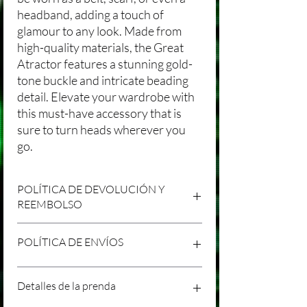
headband, adding a touch of
glamour to any look. Made from
high-quality materials, the Great
Atractor features a stunning gold-
tone buckle and intricate beading
detail. Elevate your wardrobe with
this must-have accessory that is
sure to turn heads wherever you
go.
POLÍTICA DE DEVOLUCIÓN Y
REEMBOLSO
Agradecemos tu compra en Laniakea. Nos
POLÍTICA DE ENVÍOS
esforzamos por brindar productos/servicios
de alta calidad y esperamos que estés
satisfecho con tu compra. Sin embargo,
Política de Envíos Conservadora
Detalles de la prenda
entendemos que pueden surgir
Agradecemos tu interés en nuestros
circunstancias inesperadas, por lo que hemos
productos/servicios en Laniakea. Queremos