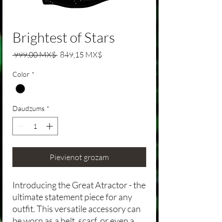
Brightest of Stars
Parastā cena
Izpārdošanas cena
 999,00 MX$ 
849,15 MX$
Color
*
Daudzums
*
Pievienot grozam
Introducing the Great Atractor - the
ultimate statement piece for any
outfit. This versatile accessory can
be worn as a belt, scarf, or even a