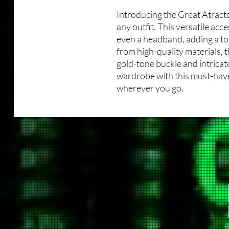
Introducing the Great Atracto
any outfit. This versatile acce
even a headband, adding a to
from high-quality materials, 
gold-tone buckle and intricat
wardrobe with this must-have
wherever you go.