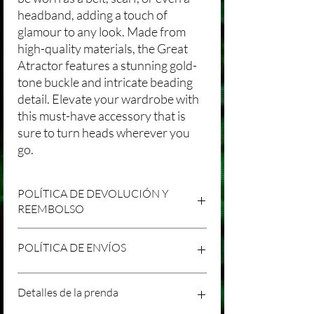
headband, adding a touch of
glamour to any look. Made from
high-quality materials, the Great
Atractor features a stunning gold-
tone buckle and intricate beading
detail. Elevate your wardrobe with
this must-have accessory that is
sure to turn heads wherever you
go.
POLÍTICA DE DEVOLUCIÓN Y
REEMBOLSO
Agradecemos tu compra en Laniakea. Nos
POLÍTICA DE ENVÍOS
esforzamos por brindar productos/servicios
de alta calidad y esperamos que estés
satisfecho con tu compra. Sin embargo,
Política de Envíos Conservadora
Detalles de la prenda
entendemos que pueden surgir
Agradecemos tu interés en nuestros
circunstancias inesperadas, por lo que hemos
productos/servicios en Laniakea. Queremos