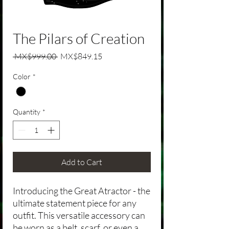
The Pilars of Creation
Regular Price
Sale Price
 MX$999.00 
MX$849.15
Color
*
Quantity
*
Add to Cart
Introducing the Great Atractor - the
ultimate statement piece for any
outfit. This versatile accessory can
be worn as a belt, scarf, or even a