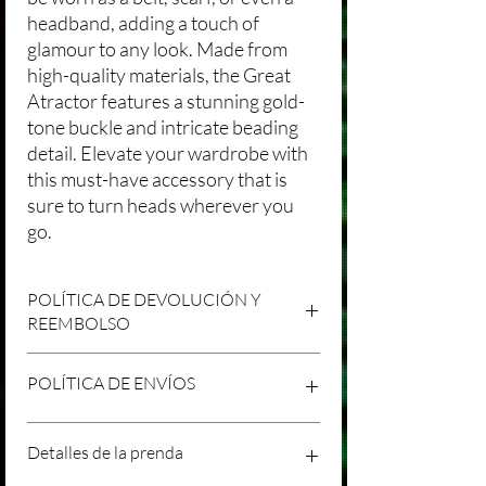
headband, adding a touch of
glamour to any look. Made from
high-quality materials, the Great
Atractor features a stunning gold-
tone buckle and intricate beading
detail. Elevate your wardrobe with
this must-have accessory that is
sure to turn heads wherever you
go.
POLÍTICA DE DEVOLUCIÓN Y
REEMBOLSO
Agradecemos tu compra en Laniakea. Nos
POLÍTICA DE ENVÍOS
esforzamos por brindar productos/servicios
de alta calidad y esperamos que estés
satisfecho con tu compra. Sin embargo,
Política de Envíos Conservadora
Detalles de la prenda
entendemos que pueden surgir
Agradecemos tu interés en nuestros
circunstancias inesperadas, por lo que hemos
productos/servicios en Laniakea. Queremos