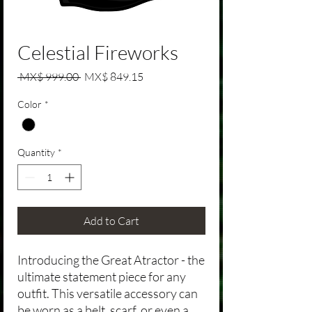
Celestial Fireworks
Regular Price
Sale Price
 MX$ 999.00 
MX$ 849.15
Color
*
Quantity
*
Add to Cart
Introducing the Great Atractor - the
ultimate statement piece for any
outfit. This versatile accessory can
be worn as a belt, scarf, or even a