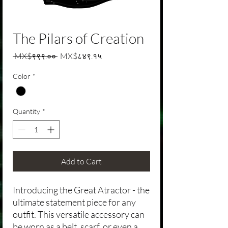
The Pilars of Creation
Regular Price
Sale Price
 MX$९९९.०० 
MX$८४९.१५
Color
*
Quantity
*
Add to Cart
Introducing the Great Atractor - the
ultimate statement piece for any
outfit. This versatile accessory can
be worn as a belt, scarf, or even a