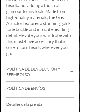
headband, adding a touch of
glamour to any look. Made from
high-quality materials, the Great
Atractor features a stunning gold-
tone buckle and intricate beading
detail. Elevate your wardrobe with
this must-have accessory that is
sure to turn heads wherever you
go.
POLÍTICA DE DEVOLUCIÓN Y
REEMBOLSO
Agradecemos tu compra en Laniakea. Nos
POLÍTICA DE ENVÍOS
esforzamos por brindar productos/servicios
de alta calidad y esperamos que estés
satisfecho con tu compra. Sin embargo,
Política de Envíos Conservadora
Detalles de la prenda
entendemos que pueden surgir
Agradecemos tu interés en nuestros
circunstancias inesperadas, por lo que hemos
productos/servicios en Laniakea. Queremos