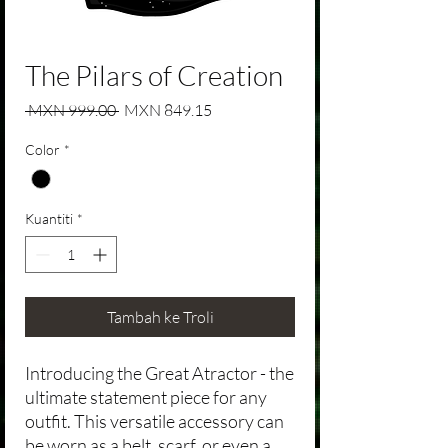
The Pilars of Creation
Harga Biasa
Harga Jualan
 MXN 999.00 
MXN 849.15
Color
*
Kuantiti
*
Tambah ke Troli
Introducing the Great Atractor - the
ultimate statement piece for any
outfit. This versatile accessory can
be worn as a belt, scarf, or even a