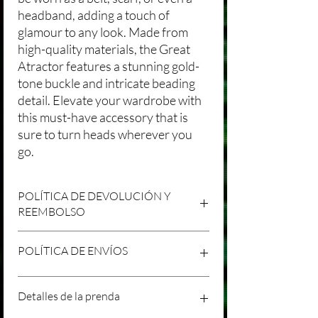
headband, adding a touch of
glamour to any look. Made from
high-quality materials, the Great
Atractor features a stunning gold-
tone buckle and intricate beading
detail. Elevate your wardrobe with
this must-have accessory that is
sure to turn heads wherever you
go.
POLÍTICA DE DEVOLUCIÓN Y
REEMBOLSO
Agradecemos tu compra en Laniakea. Nos
POLÍTICA DE ENVÍOS
esforzamos por brindar productos/servicios
de alta calidad y esperamos que estés
satisfecho con tu compra. Sin embargo,
Política de Envíos Conservadora
Detalles de la prenda
entendemos que pueden surgir
Agradecemos tu interés en nuestros
circunstancias inesperadas, por lo que hemos
productos/servicios en Laniakea. Queremos