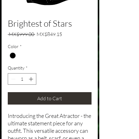
Brightest of Stars
Regular Price
Sale Price
 MX$999.00 
MX$849.15
Color
*
Quantity
*
Add to Cart
Introducing the Great Atractor - the
ultimate statement piece for any
outfit. This versatile accessory can
be worn as a belt, scarf, or even a