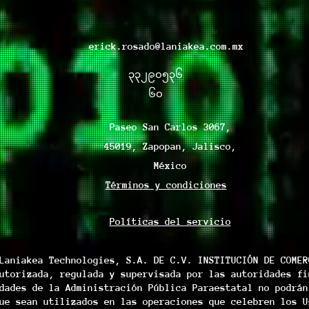
nuestro equipo de aten
seguimiento una vez q
sea para salir con 
3329053660.
te permitirá rastrear 
la ciudad.
Última Actualización: E
tu paquete.
Combínala con Esti
reembolso fue actuali
Retrasos en Envíos: N
con jeans, leggings
erick.rosado@laniakea.com.mx
Nos reservamos el der
retrasos en la entrega
crear diversos con
၃၃၂၉၀၅၃၆
política en cualquier 
como problemas climát
Cuidado de la Prenda:
Agradecemos tu compre
otros eventos imprevi
Lavado Sencillo: Se
၆၀
Estamos aquí para ayu
Envíos Internacionale
máquina con agua fr
inquietud que puedas 
internacionales.
diseño.
Paseo San Carlos 3067,
Cómo Contactarnos: S
Secado al Aire: Se 
45019, Zapopan, Jalisco,
nuestra política de env
mantener la forma y
pedido, comunícate co
Disponibilidad Limitad
México
cliente a través de [i
Edición Especial: E
Términos y condiciones
Última Actualización: E
especial con dispon
por última vez el 1/1
obtener la tuya an
realizar cambios en es
Cómo Obtenerla:
Políticas del servicio
previo aviso.
Compra en Línea: P
Agradecemos tu compre
directamente desde
Laniakea Technologies, S.A. DE C.V. INSTITUCIÓN DE COMER
Estamos aquí para ayu
talla y procede al
utorizada, regulada y supervisada por las autoridades fi
inquietud que puedas 
¡Explora el espacio có
dades de la Administración Pública Paraestatal no podrán
Nuestra playera oversi
ue sean utilizados en las operaciones que celebren los U
amantes del universo 