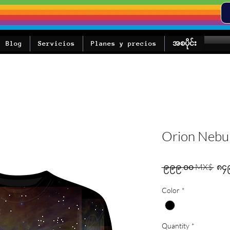
Blog
Servicios
Planes y precios
အစပိုင်း
Orion Nebu
Regu
 ၉၉၉.၀၀ MX$ 
၈၄
Color
*
Quantity
*