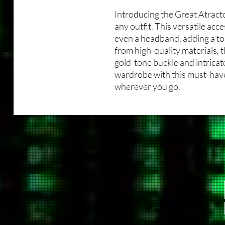
Introducing the Great Atracto
any outfit. This versatile acce
even a headband, adding a to
from high-quality materials, 
gold-tone buckle and intricat
wardrobe with this must-have
wherever you go.