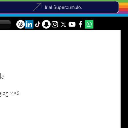
Ir al Supercúmulo.
la
lar Price
Sale Price
၉.၁၅ MX$