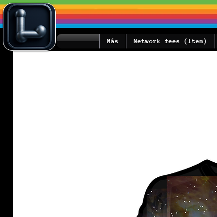
Más
Network fees (Item)