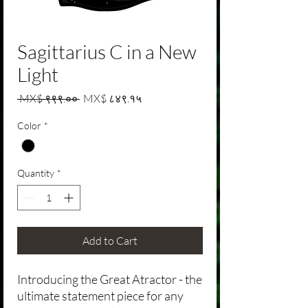
Sagittarius C in a New
Light
Regular Price
Sale Price
 MX$ ९९९.०० 
MX$ ८४९.१५
Color
*
Quantity
*
Add to Cart
Introducing the Great Atractor - the
ultimate statement piece for any