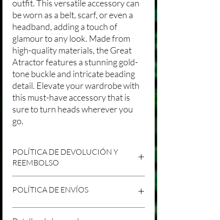
outfit. This versatile accessory can
be worn as a belt, scarf, or even a
headband, adding a touch of
glamour to any look. Made from
high-quality materials, the Great
Atractor features a stunning gold-
tone buckle and intricate beading
detail. Elevate your wardrobe with
this must-have accessory that is
sure to turn heads wherever you
go.
POLÍTICA DE DEVOLUCIÓN Y
REEMBOLSO
Agradecemos tu compra en Laniakea. Nos
POLÍTICA DE ENVÍOS
esforzamos por brindar productos/servicios
de alta calidad y esperamos que estés
satisfecho con tu compra. Sin embargo,
Política de Envíos Conservadora