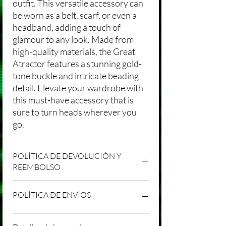
outfit. This versatile accessory can
be worn as a belt, scarf, or even a
headband, adding a touch of
glamour to any look. Made from
high-quality materials, the Great
Atractor features a stunning gold-
tone buckle and intricate beading
detail. Elevate your wardrobe with
this must-have accessory that is
sure to turn heads wherever you
go.
POLÍTICA DE DEVOLUCIÓN Y
REEMBOLSO
Agradecemos tu compra en Laniakea. Nos
POLÍTICA DE ENVÍOS
esforzamos por brindar productos/servicios
de alta calidad y esperamos que estés
satisfecho con tu compra. Sin embargo,
Política de Envíos Conservadora