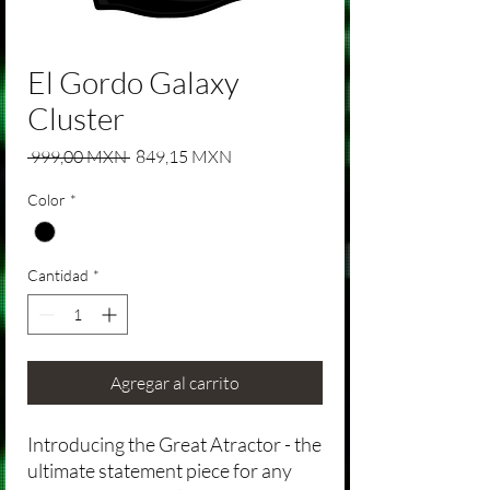
El Gordo Galaxy
Cluster
Precio
Precio de oferta
 999,00 MXN 
849,15 MXN
Color
*
Cantidad
*
Agregar al carrito
Introducing the Great Atractor - the
ultimate statement piece for any