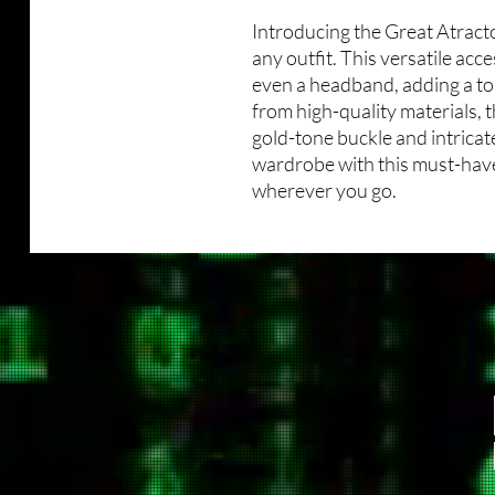
Introducing the Great Atracto
any outfit. This versatile acce
even a headband, adding a to
from high-quality materials, 
gold-tone buckle and intricat
wardrobe with this must-have
wherever you go.