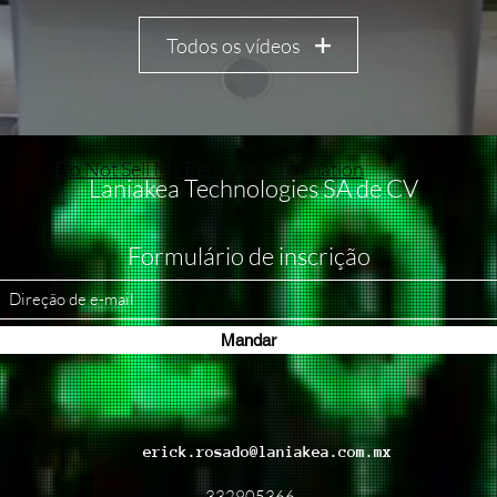
Todos os vídeos
Do Not Sell My Personal Information
Laniakea Technologies SA de CV
Formulário de inscrição
Mandar
erick.rosado@laniakea.com.mx
332905366