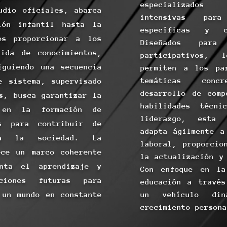
especializados 
udio oficiales, abarca
intensivas para
ión infantil hasta la
específicas y co
es proporcionar a los
Diseñados para
ida de conocimientos,
participativos,
iguiendo una secuencia
permiten a los pa
temáticas conc
e sistema, supervisado
desarrollo de comp
s, busca garantizar la
habilidades técni
 en la formación de
liderazgo, esta 
os para contribuir de
adapta ágilmente a
 a la sociedad. La
laboral, proporcio
ece un marco coherente
la actualización y
enta el aprendizaje y
Con enfoque en la
ciones futuras para
educación a travé
 un mundo en constante
un vehículo di
crecimiento persona