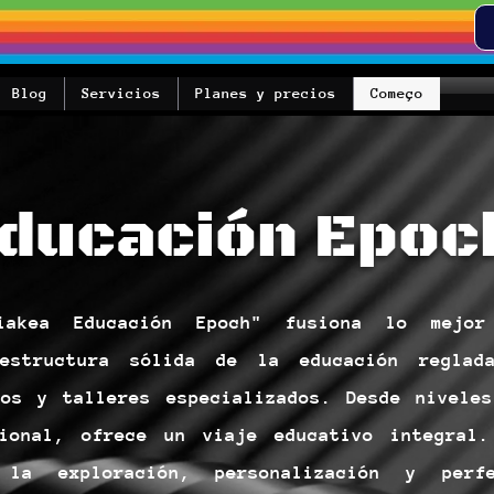
Blog
Servicios
Planes y precios
Começo
ducación Epoc
iakea Educación Epoch" fusiona lo mejo
 estructura sólida de la educación reglad
sos y talleres especializados. Desde niveles
sional, ofrece un viaje educativo integral.
 la exploración, personalización y perfe