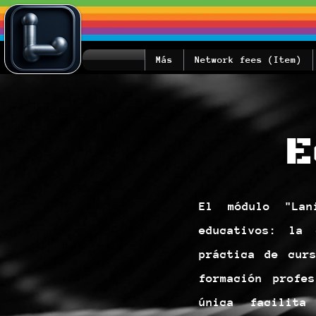
Más
Network fees (Item)
E
El módulo "Lan
educativos: la
práctica de cur
formación profe
única facilita