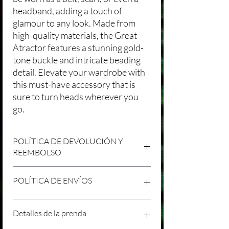
headband, adding a touch of
glamour to any look. Made from
high-quality materials, the Great
Atractor features a stunning gold-
tone buckle and intricate beading
detail. Elevate your wardrobe with
this must-have accessory that is
sure to turn heads wherever you
go.
POLÍTICA DE DEVOLUCIÓN Y
REEMBOLSO
Agradecemos tu compra en Laniakea. Nos
POLÍTICA DE ENVÍOS
esforzamos por brindar productos/servicios
de alta calidad y esperamos que estés
satisfecho con tu compra. Sin embargo,
Política de Envíos Conservadora
Detalles de la prenda
entendemos que pueden surgir
Agradecemos tu interés en nuestros
circunstancias inesperadas, por lo que hemos
productos/servicios en Laniakea. Queremos