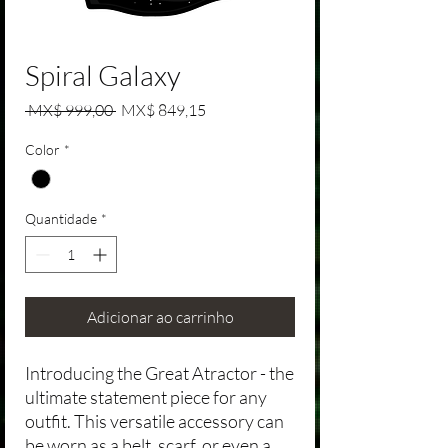
Spiral Galaxy
Preço normal
Preço promocional
 MX$ 999,00 
MX$ 849,15
Color
*
Quantidade
*
Adicionar ao carrinho
Introducing the Great Atractor - the
ultimate statement piece for any
outfit. This versatile accessory can
be worn as a belt, scarf, or even a