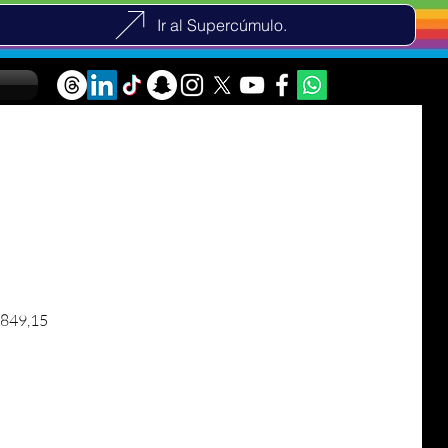
Ir al Supercúmulo.
 normal
Preço promocional
849,15