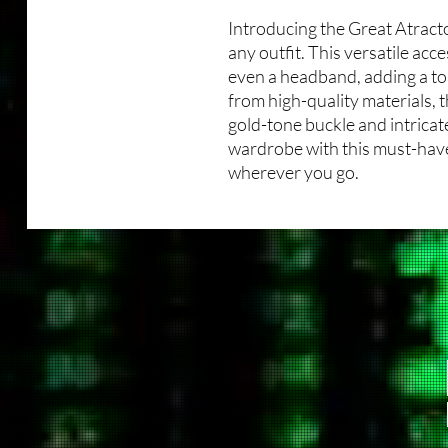
Introducing the Great Atracto
any outfit. This versatile acce
even a headband, adding a to
from high-quality materials, 
gold-tone buckle and intricat
wardrobe with this must-have
wherever you go.