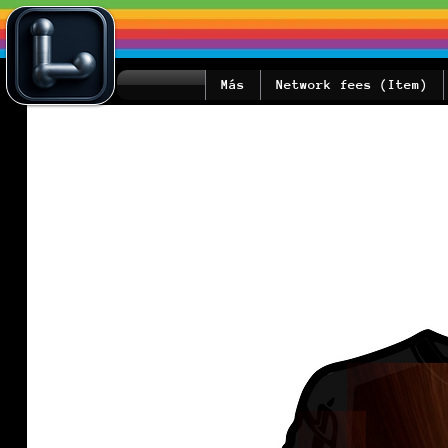
Más
Network fees (Item)