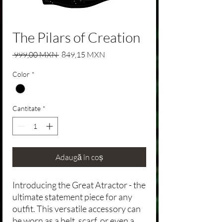
The Pilars of Creation
Preț normal
Preț redus
 999,00 MXN 
849,15 MXN
Color
*
Cantitate
*
Adaugă în coș
Introducing the Great Atractor - the
ultimate statement piece for any
outfit. This versatile accessory can
be worn as a belt, scarf, or even a