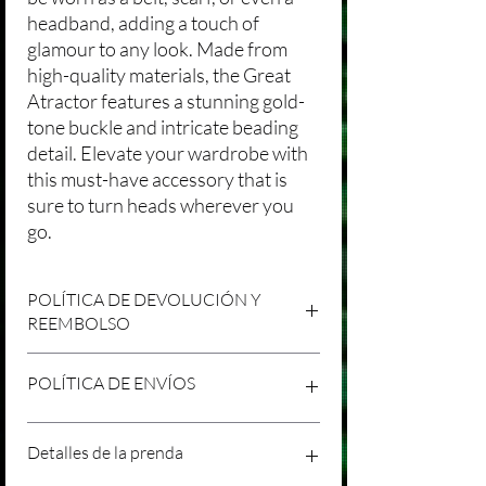
headband, adding a touch of
glamour to any look. Made from
high-quality materials, the Great
Atractor features a stunning gold-
tone buckle and intricate beading
detail. Elevate your wardrobe with
this must-have accessory that is
sure to turn heads wherever you
go.
POLÍTICA DE DEVOLUCIÓN Y
REEMBOLSO
Agradecemos tu compra en Laniakea. Nos
POLÍTICA DE ENVÍOS
esforzamos por brindar productos/servicios
de alta calidad y esperamos que estés
satisfecho con tu compra. Sin embargo,
Política de Envíos Conservadora
Detalles de la prenda
entendemos que pueden surgir
Agradecemos tu interés en nuestros
circunstancias inesperadas, por lo que hemos
productos/servicios en Laniakea. Queremos